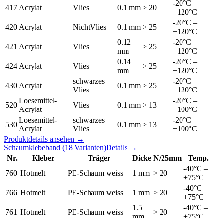
-20°C –
417
Acrylat
Vlies
0.1 mm
> 20
+120°C
-20°C –
420
Acrylat
NichtVlies
0.1 mm
> 25
+120°C
0.12
-20°C –
421
Acrylat
Vlies
> 25
mm
+120°C
0.14
-20°C –
424
Acrylat
Vlies
> 25
mm
+120°C
schwarzes
-20°C –
430
Acrylat
0.1 mm
> 25
Vlies
+120°C
Loesemittel-
-20°C –
520
Vlies
0.1 mm
> 13
Acrylat
+100°C
Loesemittel-
schwarzes
-20°C –
530
0.1 mm
> 13
Acrylat
Vlies
+100°C
Produktdetails ansehen →
Schaumklebeband
(18 Varianten)
Details →
Nr.
Kleber
Träger
Dicke
N/25mm
Temp.
-40°C –
760
Hotmelt
PE-Schaum weiss
1 mm
> 20
+75°C
-40°C –
766
Hotmelt
PE-Schaum weiss
1 mm
> 20
+75°C
1.5
-40°C –
761
Hotmelt
PE-Schaum weiss
> 20
mm
+75°C