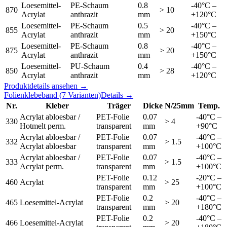
Loesemittel-
PE-Schaum
0.8
-40°C –
870
> 10
Acrylat
anthrazit
mm
+120°C
Loesemittel-
PE-Schaum
0.5
-40°C –
855
> 20
Acrylat
anthrazit
mm
+150°C
Loesemittel-
PE-Schaum
0.8
-40°C –
875
> 20
Acrylat
anthrazit
mm
+150°C
Loesemittel-
PU-Schaum
0.4
-40°C –
850
> 28
Acrylat
anthrazit
mm
+120°C
Produktdetails ansehen →
Folienklebeband
(7 Varianten)
Details →
Nr.
Kleber
Träger
Dicke
N/25mm
Temp.
Acrylat abloesbar /
PET-Folie
0.07
-40°C –
330
> 4
Hotmelt perm.
transparent
mm
+90°C
Acrylat abloesbar /
PET-Folie
0.07
-40°C –
332
> 1.5
Acrylat abloesbar
transparent
mm
+100°C
Acrylat abloesbar /
PET-Folie
0.07
-40°C –
333
> 1.5
Acrylat perm.
transparent
mm
+100°C
PET-Folie
0.12
-20°C –
460
Acrylat
> 25
transparent
mm
+100°C
PET-Folie
0.2
-40°C –
465
Loesemittel-Acrylat
> 20
transparent
mm
+180°C
PET-Folie
0.2
-40°C –
466
Loesemittel-Acrylat
> 20