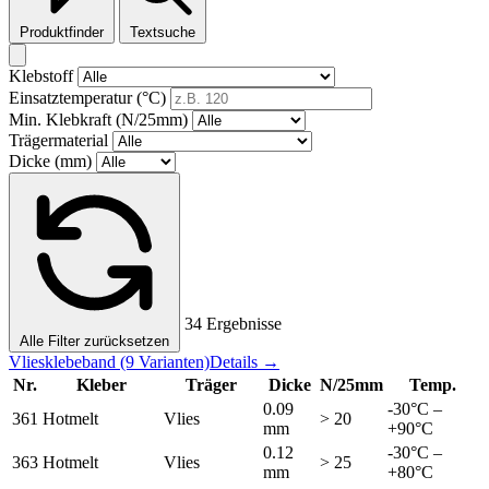
Produktfinder
Textsuche
Klebstoff
Einsatztemperatur (°C)
Min. Klebkraft (N/25mm)
Trägermaterial
Dicke (mm)
34 Ergebnisse
Alle Filter zurücksetzen
Vliesklebeband
(9 Varianten)
Details →
Nr.
Kleber
Träger
Dicke
N/25mm
Temp.
0.09
-30°C –
361
Hotmelt
Vlies
> 20
mm
+90°C
0.12
-30°C –
363
Hotmelt
Vlies
> 25
mm
+80°C