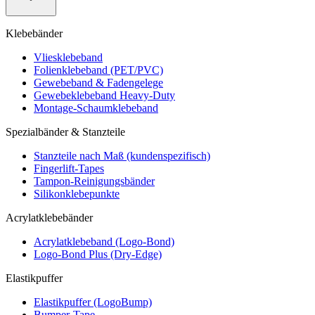
Klebebänder
Vliesklebeband
Folienklebeband (PET/PVC)
Gewebeband & Fadengelege
Gewebeklebeband Heavy-Duty
Montage-Schaumklebeband
Spezialbänder & Stanzteile
Stanzteile nach Maß (kundenspezifisch)
Fingerlift-Tapes
Tampon-Reinigungsbänder
Silikonklebepunkte
Acrylatklebebänder
Acrylatklebeband (Logo-Bond)
Logo-Bond Plus (Dry-Edge)
Elastikpuffer
Elastikpuffer (LogoBump)
Bumper-Tape