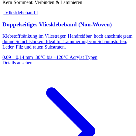
Kern-Sortiment: Verbinden & Laminieren
[ Vliesklebeband ]
Doppelseitiges Vliesklebeband (Non-Woven)
Klebstofftränkung im Vliesträger. Handreißbar, hoch anschmiegsam,
dünne Schichtstärken. Ideal für Laminierung von Schaumstoffen,
Leder, Filz und rauen Substraten.
0,09 – 0,14 mm
-30°C bis +120°C
Acrylat-Typen
Details ansehen