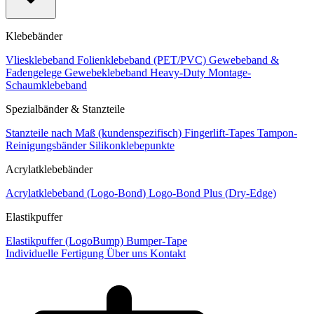
Klebebänder
Vliesklebeband
Folienklebeband (PET/PVC)
Gewebeband &
Fadengelege
Gewebeklebeband Heavy-Duty
Montage-
Schaumklebeband
Spezialbänder & Stanzteile
Stanzteile nach Maß (kundenspezifisch)
Fingerlift-Tapes
Tampon-
Reinigungsbänder
Silikonklebepunkte
Acrylatklebebänder
Acrylatklebeband (Logo-Bond)
Logo-Bond Plus (Dry-Edge)
Elastikpuffer
Elastikpuffer (LogoBump)
Bumper-Tape
Individuelle Fertigung
Über uns
Kontakt