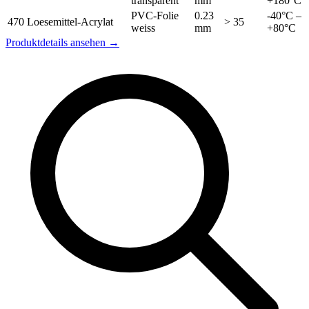
transparent
mm
+180°C
PVC-Folie
0.23
-40°C –
470
Loesemittel-Acrylat
> 35
weiss
mm
+80°C
Produktdetails ansehen →