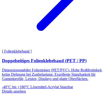
[ Folienklebeband ]
Doppelseitiges Folienklebeband (PET / PP)
Dimensionsstabiler Folienträger (PET/PVC). Hohe Reißfestigkeit,
keine Dehnung bei Zugbelastung. Exzellente Stanzbarkeit für
Gummiprofile, Leisten, Displays und glatte Oberflächen.
-40°C bis +180°C
Lösemittel-Acrylat
Stanzbar
Details ansehen