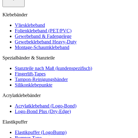
Klebebänder
Vliesklebeband
Folienklebeband (PET/PVC)
Gewebeband & Fadengelege
Gewebeklebeband Heavy-Duty
Montage-Schaumklebeband
Spezialbänder & Stanzteile
Stanzteile nach Maß (kundenspezifisch)
Fingerlift-Tapes
Tampon-Reinigungsbänder
Silikonklebepunkte
Acrylatklebebänder
Acrylatklebeband (Logo-Bond)
Logo-Bond Plus (Dry-Edge)
Elastikpuffer
Elastikpuffer (LogoBump)
Bumper-Tape