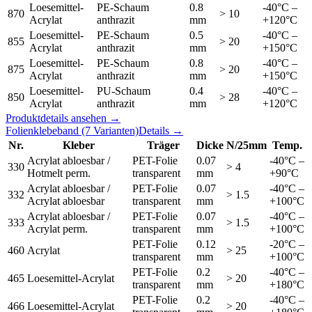
Loesemittel-
PE-Schaum
0.8
-40°C –
870
> 10
Acrylat
anthrazit
mm
+120°C
Loesemittel-
PE-Schaum
0.5
-40°C –
855
> 20
Acrylat
anthrazit
mm
+150°C
Loesemittel-
PE-Schaum
0.8
-40°C –
875
> 20
Acrylat
anthrazit
mm
+150°C
Loesemittel-
PU-Schaum
0.4
-40°C –
850
> 28
Acrylat
anthrazit
mm
+120°C
Produktdetails ansehen →
Folienklebeband
(7 Varianten)
Details →
Nr.
Kleber
Träger
Dicke
N/25mm
Temp.
Acrylat abloesbar /
PET-Folie
0.07
-40°C –
330
> 4
Hotmelt perm.
transparent
mm
+90°C
Acrylat abloesbar /
PET-Folie
0.07
-40°C –
332
> 1.5
Acrylat abloesbar
transparent
mm
+100°C
Acrylat abloesbar /
PET-Folie
0.07
-40°C –
333
> 1.5
Acrylat perm.
transparent
mm
+100°C
PET-Folie
0.12
-20°C –
460
Acrylat
> 25
transparent
mm
+100°C
PET-Folie
0.2
-40°C –
465
Loesemittel-Acrylat
> 20
transparent
mm
+180°C
PET-Folie
0.2
-40°C –
466
Loesemittel-Acrylat
> 20