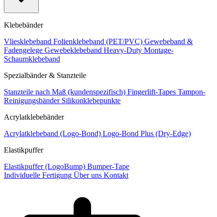
Klebebänder
Vliesklebeband
Folienklebeband (PET/PVC)
Gewebeband &
Fadengelege
Gewebeklebeband Heavy-Duty
Montage-
Schaumklebeband
Spezialbänder & Stanzteile
Stanzteile nach Maß (kundenspezifisch)
Fingerlift-Tapes
Tampon-
Reinigungsbänder
Silikonklebepunkte
Acrylatklebebänder
Acrylatklebeband (Logo-Bond)
Logo-Bond Plus (Dry-Edge)
Elastikpuffer
Elastikpuffer (LogoBump)
Bumper-Tape
Individuelle Fertigung
Über uns
Kontakt