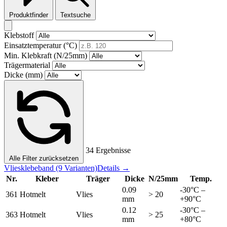
Produktfinder
Textsuche
Klebstoff
Einsatztemperatur (°C)
Min. Klebkraft (N/25mm)
Trägermaterial
Dicke (mm)
34 Ergebnisse
Alle Filter zurücksetzen
Vliesklebeband
(9 Varianten)
Details →
Nr.
Kleber
Träger
Dicke
N/25mm
Temp.
0.09
-30°C –
361
Hotmelt
Vlies
> 20
mm
+90°C
0.12
-30°C –
363
Hotmelt
Vlies
> 25
mm
+80°C