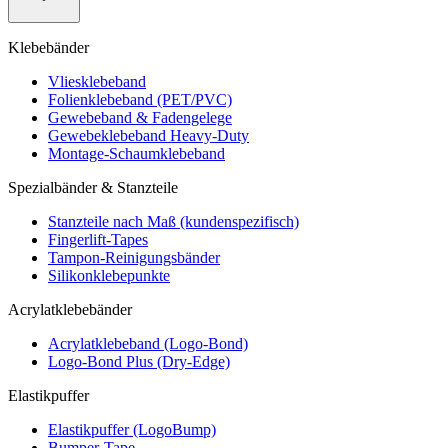
Klebebänder
Vliesklebeband
Folienklebeband (PET/PVC)
Gewebeband & Fadengelege
Gewebeklebeband Heavy-Duty
Montage-Schaumklebeband
Spezialbänder & Stanzteile
Stanzteile nach Maß (kundenspezifisch)
Fingerlift-Tapes
Tampon-Reinigungsbänder
Silikonklebepunkte
Acrylatklebebänder
Acrylatklebeband (Logo-Bond)
Logo-Bond Plus (Dry-Edge)
Elastikpuffer
Elastikpuffer (LogoBump)
Bumper-Tape