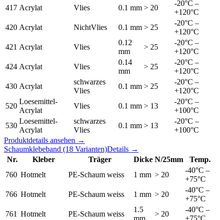
-20°C –
417
Acrylat
Vlies
0.1 mm
> 20
+120°C
-20°C –
420
Acrylat
NichtVlies
0.1 mm
> 25
+120°C
0.12
-20°C –
421
Acrylat
Vlies
> 25
mm
+120°C
0.14
-20°C –
424
Acrylat
Vlies
> 25
mm
+120°C
schwarzes
-20°C –
430
Acrylat
0.1 mm
> 25
Vlies
+120°C
Loesemittel-
-20°C –
520
Vlies
0.1 mm
> 13
Acrylat
+100°C
Loesemittel-
schwarzes
-20°C –
530
0.1 mm
> 13
Acrylat
Vlies
+100°C
Produktdetails ansehen →
Schaumklebeband
(18 Varianten)
Details →
Nr.
Kleber
Träger
Dicke
N/25mm
Temp.
-40°C –
760
Hotmelt
PE-Schaum weiss
1 mm
> 20
+75°C
-40°C –
766
Hotmelt
PE-Schaum weiss
1 mm
> 20
+75°C
1.5
-40°C –
761
Hotmelt
PE-Schaum weiss
> 20
mm
+75°C