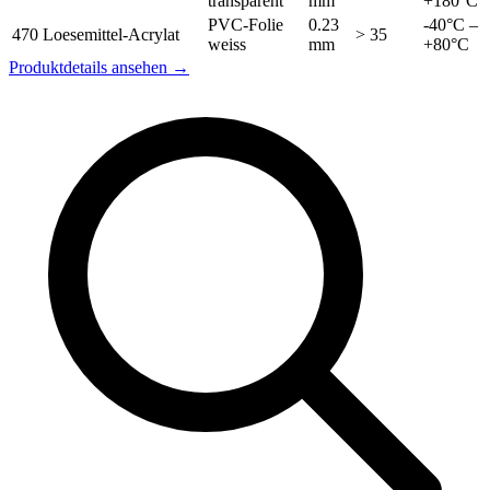
transparent
mm
+180°C
PVC-Folie
0.23
-40°C –
470
Loesemittel-Acrylat
> 35
weiss
mm
+80°C
Produktdetails ansehen →