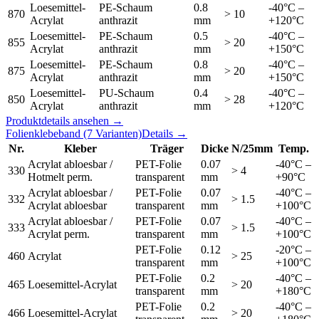
Loesemittel-
PE-Schaum
0.8
-40°C –
870
> 10
Acrylat
anthrazit
mm
+120°C
Loesemittel-
PE-Schaum
0.5
-40°C –
855
> 20
Acrylat
anthrazit
mm
+150°C
Loesemittel-
PE-Schaum
0.8
-40°C –
875
> 20
Acrylat
anthrazit
mm
+150°C
Loesemittel-
PU-Schaum
0.4
-40°C –
850
> 28
Acrylat
anthrazit
mm
+120°C
Produktdetails ansehen →
Folienklebeband
(7 Varianten)
Details →
Nr.
Kleber
Träger
Dicke
N/25mm
Temp.
Acrylat abloesbar /
PET-Folie
0.07
-40°C –
330
> 4
Hotmelt perm.
transparent
mm
+90°C
Acrylat abloesbar /
PET-Folie
0.07
-40°C –
332
> 1.5
Acrylat abloesbar
transparent
mm
+100°C
Acrylat abloesbar /
PET-Folie
0.07
-40°C –
333
> 1.5
Acrylat perm.
transparent
mm
+100°C
PET-Folie
0.12
-20°C –
460
Acrylat
> 25
transparent
mm
+100°C
PET-Folie
0.2
-40°C –
465
Loesemittel-Acrylat
> 20
transparent
mm
+180°C
PET-Folie
0.2
-40°C –
466
Loesemittel-Acrylat
> 20