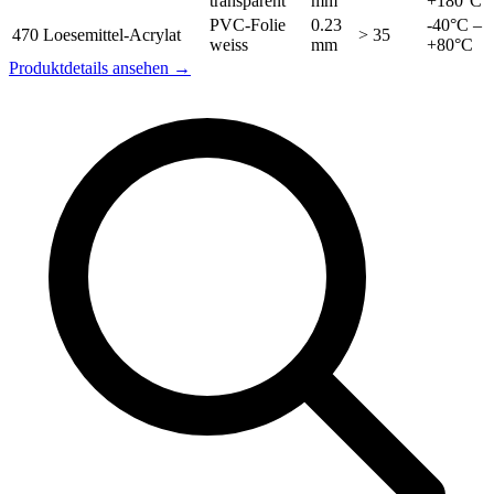
transparent
mm
+180°C
PVC-Folie
0.23
-40°C –
470
Loesemittel-Acrylat
> 35
weiss
mm
+80°C
Produktdetails ansehen →