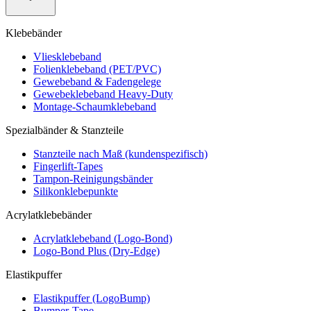
Klebebänder
Vliesklebeband
Folienklebeband (PET/PVC)
Gewebeband & Fadengelege
Gewebeklebeband Heavy-Duty
Montage-Schaumklebeband
Spezialbänder & Stanzteile
Stanzteile nach Maß (kundenspezifisch)
Fingerlift-Tapes
Tampon-Reinigungsbänder
Silikonklebepunkte
Acrylatklebebänder
Acrylatklebeband (Logo-Bond)
Logo-Bond Plus (Dry-Edge)
Elastikpuffer
Elastikpuffer (LogoBump)
Bumper-Tape