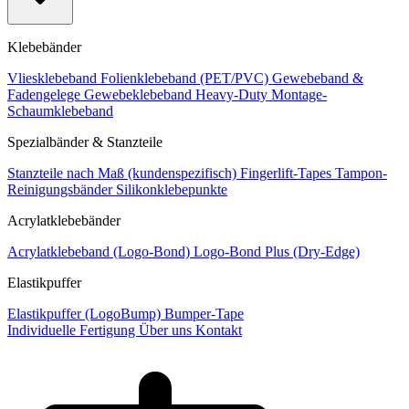
Klebebänder
Vliesklebeband
Folienklebeband (PET/PVC)
Gewebeband &
Fadengelege
Gewebeklebeband Heavy-Duty
Montage-
Schaumklebeband
Spezialbänder & Stanzteile
Stanzteile nach Maß (kundenspezifisch)
Fingerlift-Tapes
Tampon-
Reinigungsbänder
Silikonklebepunkte
Acrylatklebebänder
Acrylatklebeband (Logo-Bond)
Logo-Bond Plus (Dry-Edge)
Elastikpuffer
Elastikpuffer (LogoBump)
Bumper-Tape
Individuelle Fertigung
Über uns
Kontakt