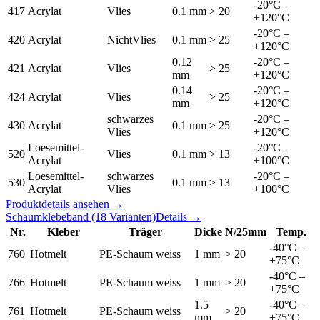
-20°C –
417
Acrylat
Vlies
0.1 mm
> 20
+120°C
-20°C –
420
Acrylat
NichtVlies
0.1 mm
> 25
+120°C
0.12
-20°C –
421
Acrylat
Vlies
> 25
mm
+120°C
0.14
-20°C –
424
Acrylat
Vlies
> 25
mm
+120°C
schwarzes
-20°C –
430
Acrylat
0.1 mm
> 25
Vlies
+120°C
Loesemittel-
-20°C –
520
Vlies
0.1 mm
> 13
Acrylat
+100°C
Loesemittel-
schwarzes
-20°C –
530
0.1 mm
> 13
Acrylat
Vlies
+100°C
Produktdetails ansehen →
Schaumklebeband
(18 Varianten)
Details →
Nr.
Kleber
Träger
Dicke
N/25mm
Temp.
-40°C –
760
Hotmelt
PE-Schaum weiss
1 mm
> 20
+75°C
-40°C –
766
Hotmelt
PE-Schaum weiss
1 mm
> 20
+75°C
1.5
-40°C –
761
Hotmelt
PE-Schaum weiss
> 20
mm
+75°C