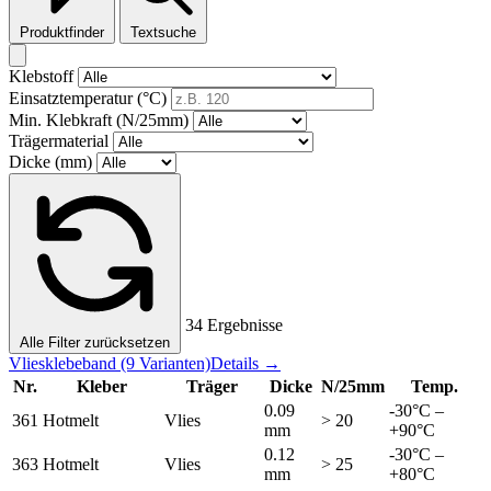
Produktfinder
Textsuche
Klebstoff
Einsatztemperatur (°C)
Min. Klebkraft (N/25mm)
Trägermaterial
Dicke (mm)
34 Ergebnisse
Alle Filter zurücksetzen
Vliesklebeband
(9 Varianten)
Details →
Nr.
Kleber
Träger
Dicke
N/25mm
Temp.
0.09
-30°C –
361
Hotmelt
Vlies
> 20
mm
+90°C
0.12
-30°C –
363
Hotmelt
Vlies
> 25
mm
+80°C